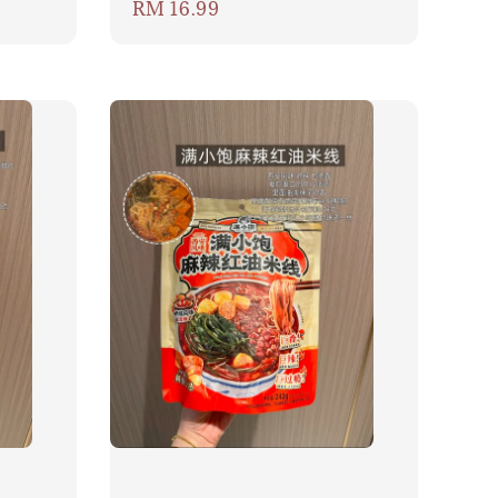
Regular
RM 16.99
price