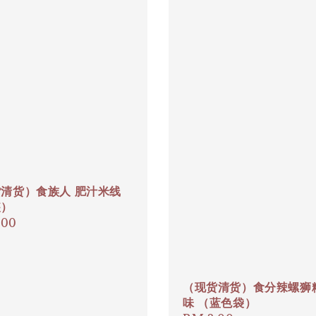
清货）食族人 肥汁米线
装）
ar
.00
（现货清货）食分辣螺狮粉
味 （蓝色袋）