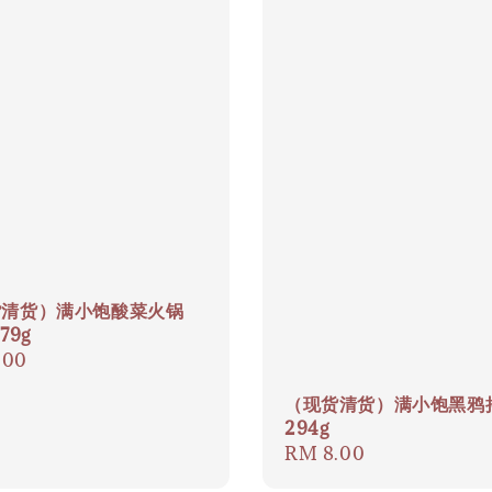
货清货）满小饱酸菜火锅
79g
ar
.00
（现货清货）满小饱黑鸦
294g
Regular
RM 8.00
price