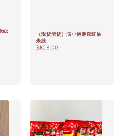
米线
（现货清货）满小饱麻辣红油
米线
Regular
RM 8.00
price