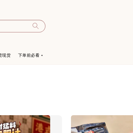
货现货
下单前必看 ⋆