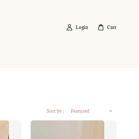
Login
Cart
Sort by :