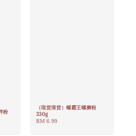
（现货清货）螺霸王螺狮粉
拌粉
330g
Regular
RM 6.99
price