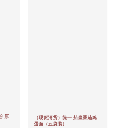
 原
（现货清货）统一 茄皇番茄鸡
蛋面（五袋装）