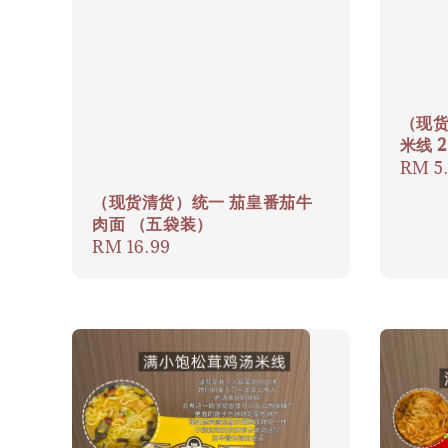
（现
米线 2
Regul
RM 5
price
（现货清货）统一 茄皇番茄牛
肉面 （五袋装）
Regular
RM 16.99
price