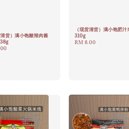
（现货清货）满小饱肥汁
货清货）满小饱酸辣肉酱
310g
38g
Regular
RM 8.00
ar
.00
price