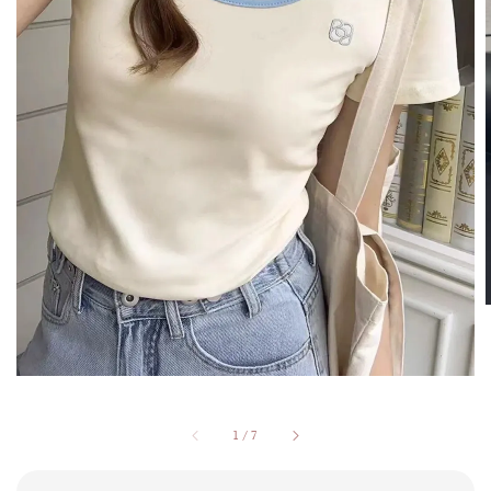
1
/
7