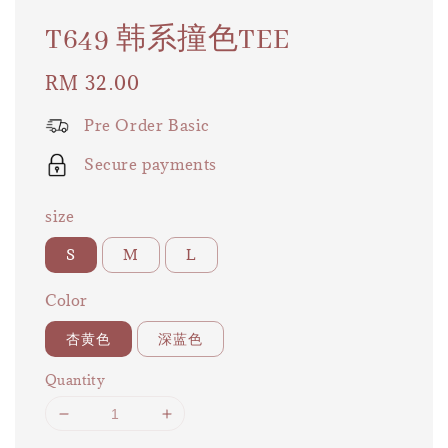
T649 韩系撞色TEE
Regular
RM 32.00
price
Pre Order Basic
Secure payments
size
S
M
L
Color
杏黄色
深蓝色
Quantity