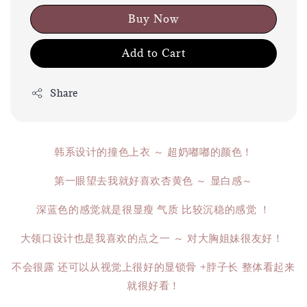
Buy Now
Add to Cart
Share
韩系设计的撞色上衣 ～ 超奶嘟嘟的颜色！
第一眼望去我就好喜欢杏黄色 ～ 显白感～
深蓝色的感觉就是很显瘦 气质 比较沉稳的感觉 ！
大领口设计也是我喜欢的点之一 ～ 对大胸姐妹很友好！
不会很露 还可以从视觉上很好的显锁骨 +脖子长 整体看起来
就很好看！