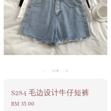
1
/
6
S284 毛边设计牛仔短裤
Regular
RM 35.00
price