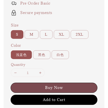
Pre Order Basic
Secure payments
Size
S
M
L
XL
2XL
Color
浅蓝色
黑色
白色
Quantity
Buy Now
Add to Cart