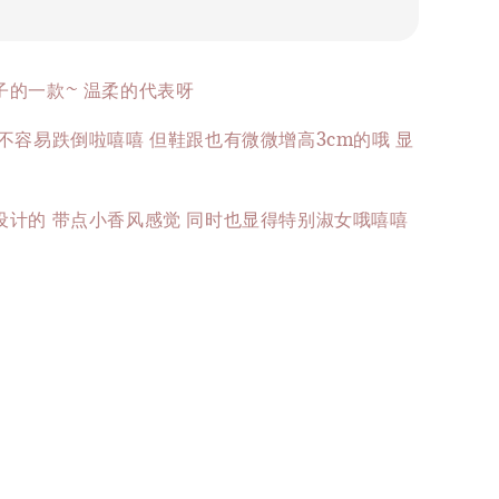
子的一款~ 温柔的代表呀
不容易跌倒啦嘻嘻 但鞋跟也有微微增高3cm的哦 显
设计的 带点小香风感觉 同时也显得特别淑女哦嘻嘻