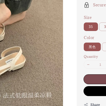
Secur
Size
35
Color
黑色
Quantity
Share