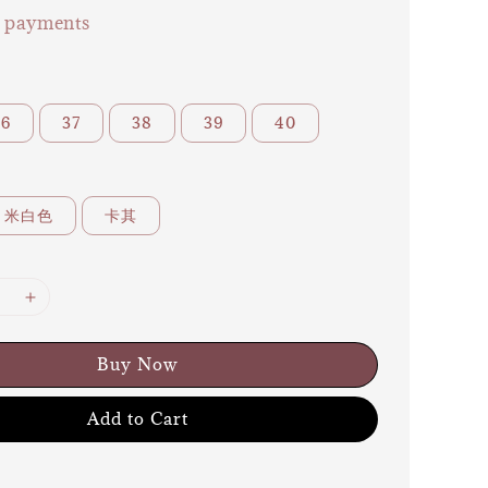
e payments
36
37
38
39
40
米白色
卡其
Buy Now
Add to Cart