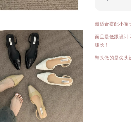
最适合搭配小裙
而且是低跟设计 
腿长！
鞋头做的是尖头