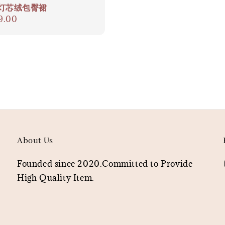
4 灯芯绒包臀裙
ar
9.00
About Us
Founded since 2020.Committed to Provide
High Quality Item.