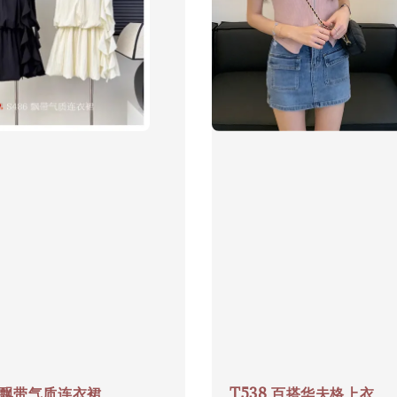
6 飘带气质连衣裙
T538 百搭华夫格上衣