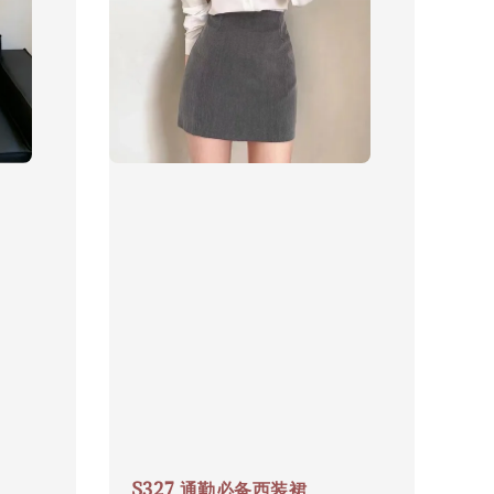
S327 通勤必备西装裙