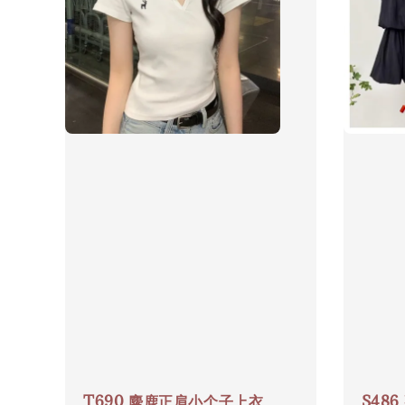
T690 麋鹿正肩小个子上衣
S48