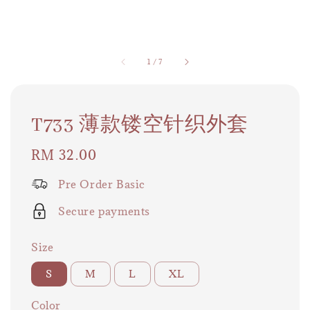
1
/
7
T733 薄款镂空针织外套
Regular
RM 32.00
price
Pre Order Basic
Secure payments
Size
S
M
L
XL
Color