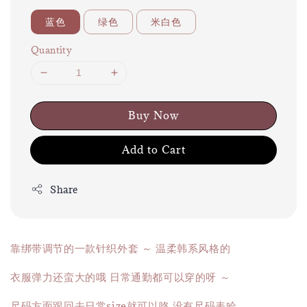
蓝色
绿色
米白色
Quantity
Buy Now
Add to Cart
Share
靠绑带调节的一款针织外套 ～ 温柔韩系风格的
衣服弹力还蛮大的哦 日常通勤都可以穿的呀 ～
尺码方面跟回去日常size就可以咯 没有尺码表哈