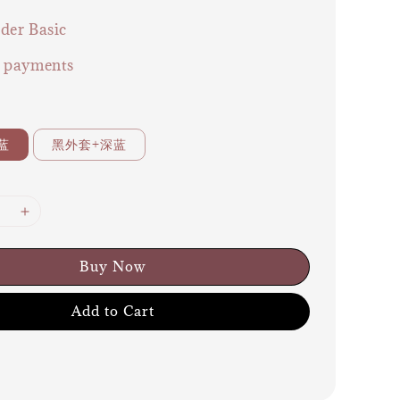
der Basic
e payments
蓝
黑外套+深蓝
Buy Now
Add to Cart