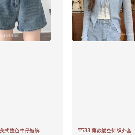
0 美式撞色牛仔短裤
T733 薄款镂空针织外套