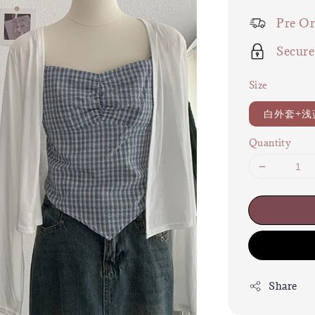
price
Pre Or
Secur
Size
白外套+浅
Quantity
Share