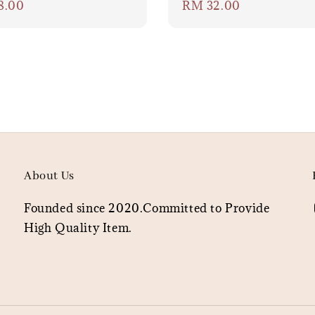
ar
8.00
Regular
RM 32.00
price
About Us
Founded since 2020.Committed to Provide
High Quality Item.