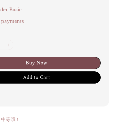
der Basic
e payments
Buy Now
Add to Cart
量 中等哦！