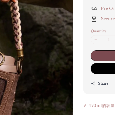
price
Pre Or
Secur
Quantity
Share
🥤 470ml的容