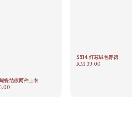
S514 灯芯绒包臀裙
Regular
RM 39.00
price
0 蝴蝶结假两件上衣
ar
6.00