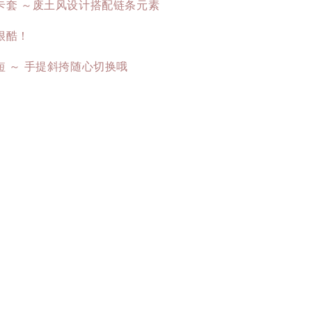
卡套 ～废土风设计搭配链条元素
很酷！
短 ～ 手提斜挎随心切换哦