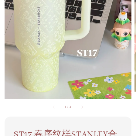
1
/
4
ST17 春序纹样STANLEY合