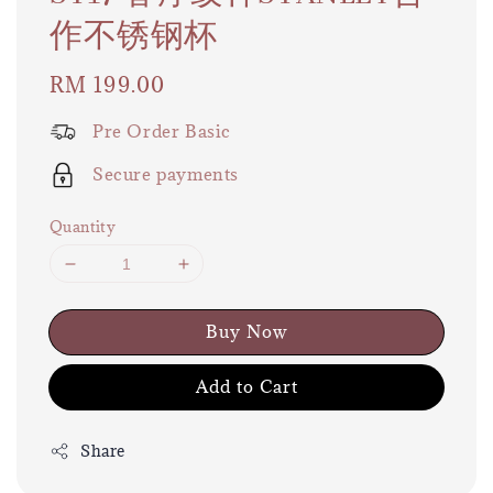
作不锈钢杯
Regular
RM 199.00
price
Pre Order Basic
Secure payments
Quantity
Buy Now
Add to Cart
Share